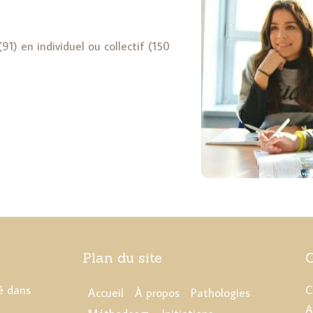
91) en individuel ou collectif (150
Plan du site
é dans
C
Accueil
À propos
Pathologies
A